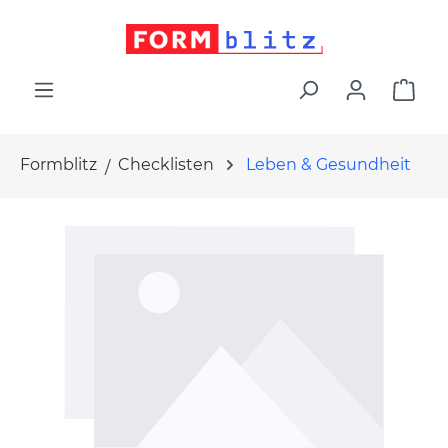
alt springen
War
Formblitz
Checklisten
Leben & Gesundheit
Bildergalerie überspringen