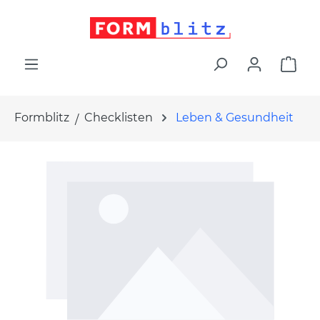
alt springen
War
Formblitz
Checklisten
Leben & Gesundheit
Bildergalerie überspringen