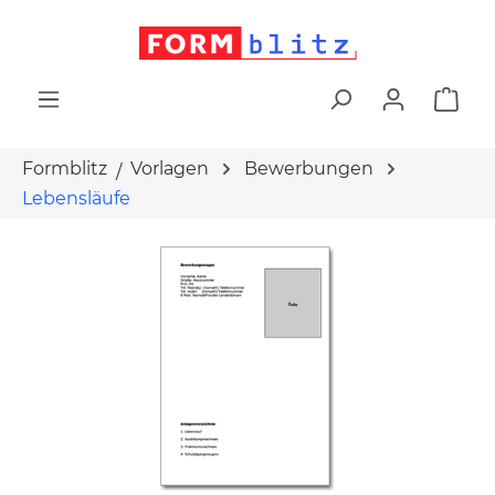
alt springen
War
Formblitz
Vorlagen
Bewerbungen
Lebensläufe
Bildergalerie überspringen