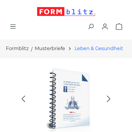
alt springen
War
Formblitz
Musterbriefe
Leben & Gesundheit
Bildergalerie überspringen