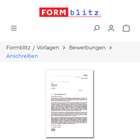
alt springen
War
Formblitz
Vorlagen
Bewerbungen
Anschreiben
Bildergalerie überspringen