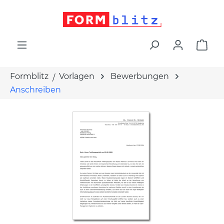
alt springen
War
Formblitz
Vorlagen
Bewerbungen
Anschreiben
Bildergalerie überspringen