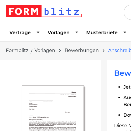
springen
Zur Hauptnavigation springen
Verträge
Vorlagen
Musterbriefe
Formblitz
Vorlagen
Bewerbungen
Anschrei
Bildergalerie überspringen
Bewe
Jet
Au
Ber
Dow
Diese 