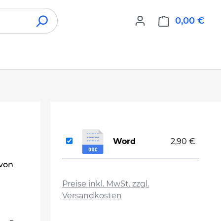
0,00 €
War
Word
2,90 €
 von
auswählen
Preise inkl. MwSt. zzgl.
Versandkosten