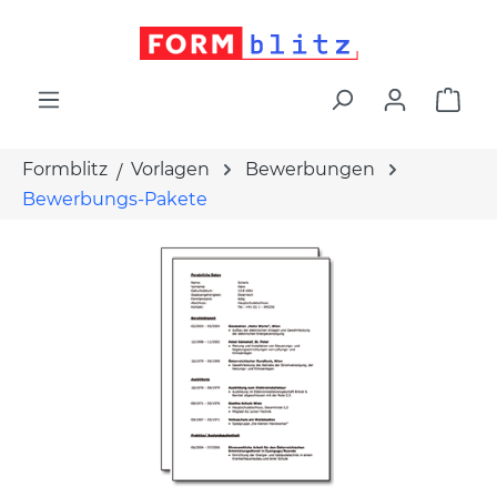
alt springen
War
Formblitz
Vorlagen
Bewerbungen
Bewerbungs-Pakete
Bildergalerie überspringen