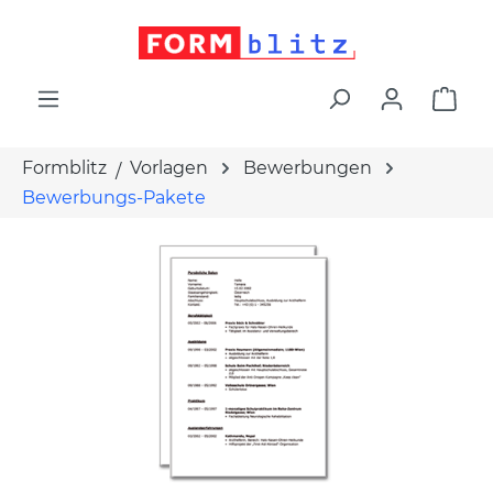
alt springen
War
Formblitz
Vorlagen
Bewerbungen
Bewerbungs-Pakete
Bildergalerie überspringen