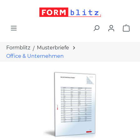
alt springen
War
Formblitz
Musterbriefe
Office & Unternehmen
Bildergalerie überspringen