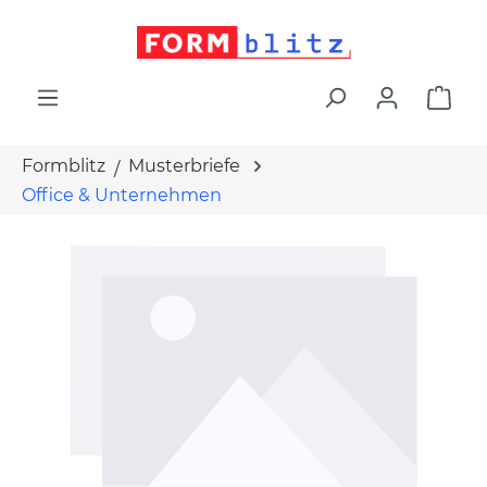
alt springen
War
Formblitz
Musterbriefe
Office & Unternehmen
Bildergalerie überspringen