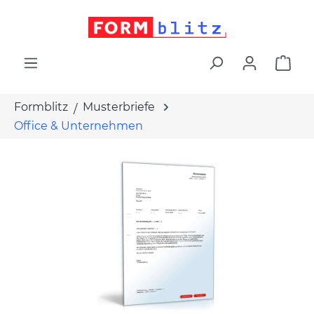
alt springen
War
Formblitz
Musterbriefe
Office & Unternehmen
Bildergalerie überspringen