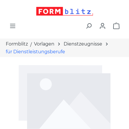
alt springen
War
Formblitz
Vorlagen
Dienstzeugnisse
für Dienstleistungsberufe
Bildergalerie überspringen