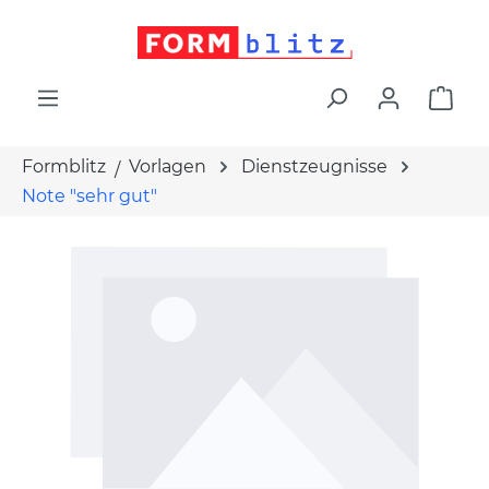
alt springen
War
Formblitz
Vorlagen
Dienstzeugnisse
Note "sehr gut"
Bildergalerie überspringen