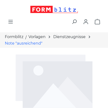
alt springen
War
Formblitz
Vorlagen
Dienstzeugnisse
Note "ausreichend"
Bildergalerie überspringen