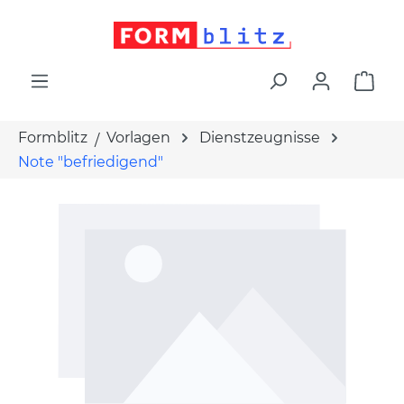
alt springen
War
Formblitz
Vorlagen
Dienstzeugnisse
Note "befriedigend"
Bildergalerie überspringen