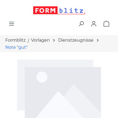
alt springen
War
Formblitz
Vorlagen
Dienstzeugnisse
Note "gut"
Bildergalerie überspringen