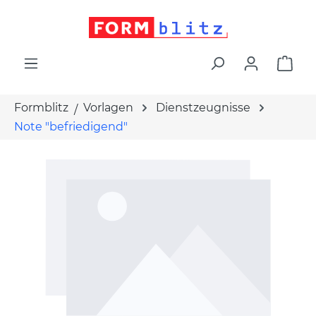
alt springen
War
Formblitz
Vorlagen
Dienstzeugnisse
Note "befriedigend"
Bildergalerie überspringen