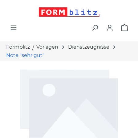
alt springen
War
Formblitz
Vorlagen
Dienstzeugnisse
Note "sehr gut"
Bildergalerie überspringen