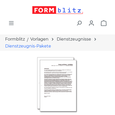
alt springen
War
Formblitz
Vorlagen
Dienstzeugnisse
Dienstzeugnis-Pakete
Bildergalerie überspringen