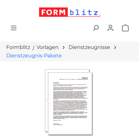
alt springen
War
Formblitz
Vorlagen
Dienstzeugnisse
Dienstzeugnis-Pakete
Bildergalerie überspringen