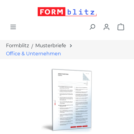
alt springen
War
Formblitz
Musterbriefe
Office & Unternehmen
Bildergalerie überspringen