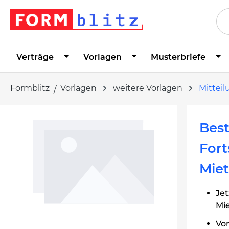
springen
Zur Hauptnavigation springen
Verträge
Vorlagen
Musterbriefe
Formblitz
Vorlagen
weitere Vorlagen
Mittei
Bildergalerie überspringen
Best
Fort
Miet
Jet
Mie
Vo