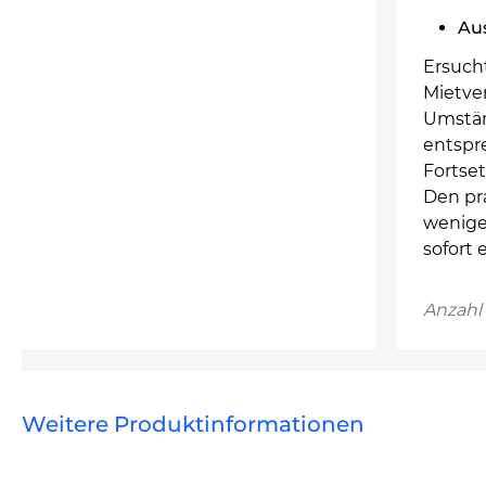
Au
Ersucht
Mietver
Umstän
entspr
Fortset
Den pr
wenige
sofort 
Anzahl 
Weitere Produktinformationen