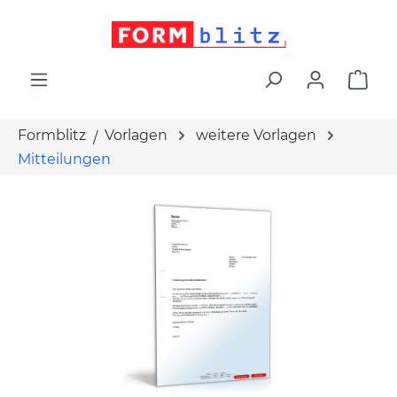
alt springen
War
Formblitz
Vorlagen
weitere Vorlagen
Mitteilungen
Bildergalerie überspringen