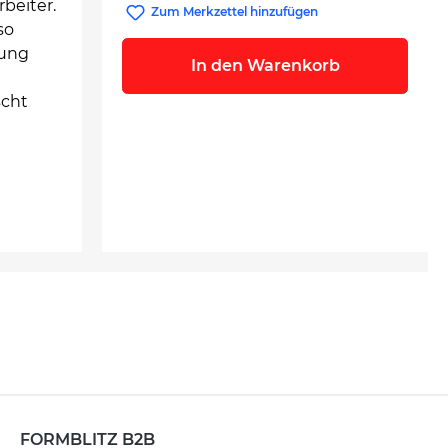
rbeiter.
Zum Merkzettel hinzufügen
so
nung
In den Warenkorb
scht
FORMBLITZ B2B