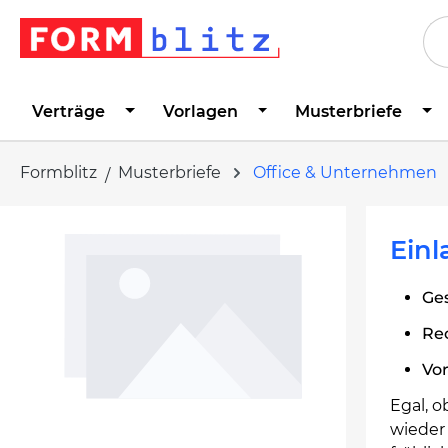
springen
Zur Hauptnavigation springen
Verträge
Vorlagen
Musterbriefe
Formblitz
Musterbriefe
Office & Unternehmen
Bildergalerie überspringen
Einl
Ges
Re
Vo
Egal, o
wieder 