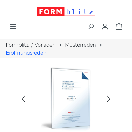
alt springen
War
Formblitz
Vorlagen
Musterreden
Eröffnungsreden
Bildergalerie überspringen