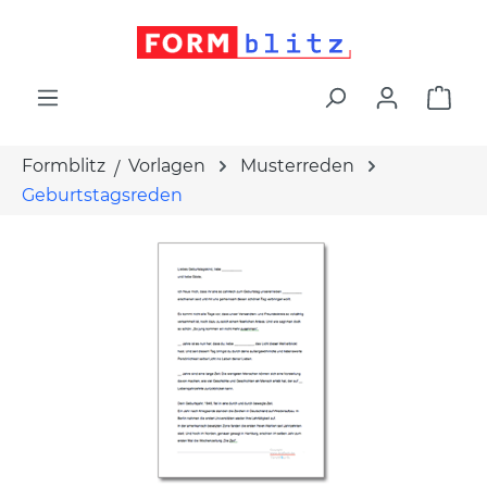
alt springen
War
Formblitz
Vorlagen
Musterreden
Geburtstagsreden
Bildergalerie überspringen