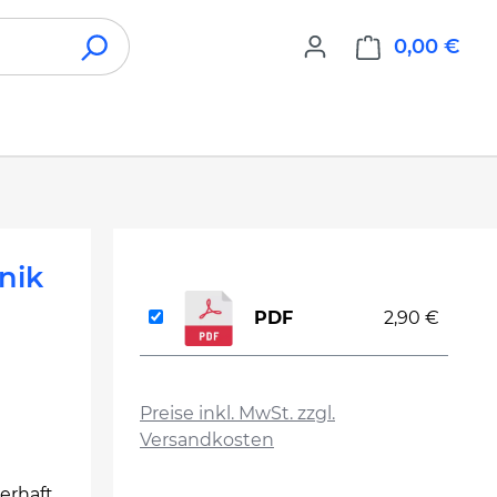
0,00 €
War
hnik
PDF
2,90 €
auswählen
Preise inkl. MwSt. zzgl.
Versandkosten
erhaft