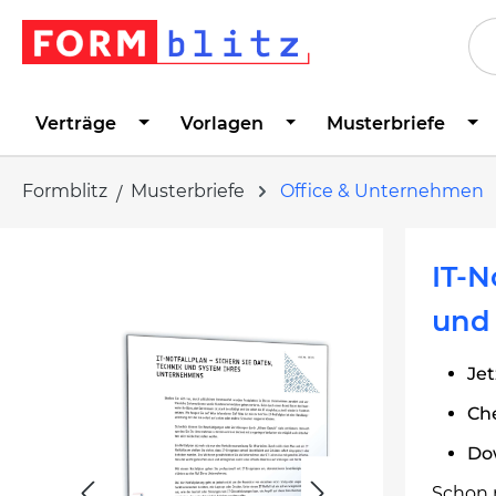
springen
Zur Hauptnavigation springen
Verträge
Vorlagen
Musterbriefe
Formblitz
Musterbriefe
Office & Unternehmen
Bildergalerie überspringen
IT-N
und
Jet
Che
Do
Schon 