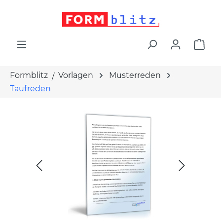
alt springen
War
Formblitz
Vorlagen
Musterreden
Taufreden
Bildergalerie überspringen