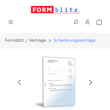
alt springen
War
Formblitz
Verträge
Schenkungsverträge
Bildergalerie überspringen