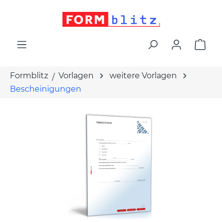
alt springen
War
Formblitz
Vorlagen
weitere Vorlagen
Bescheinigungen
Bildergalerie überspringen