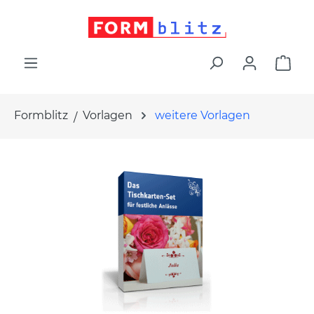
alt springen
War
Formblitz
Vorlagen
weitere Vorlagen
Bildergalerie überspringen