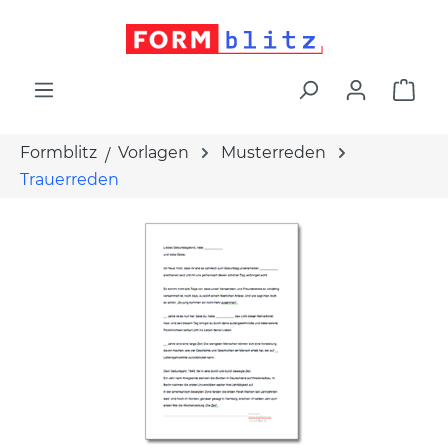
alt springen
War
Formblitz
Vorlagen
Musterreden
Trauerreden
Bildergalerie überspringen