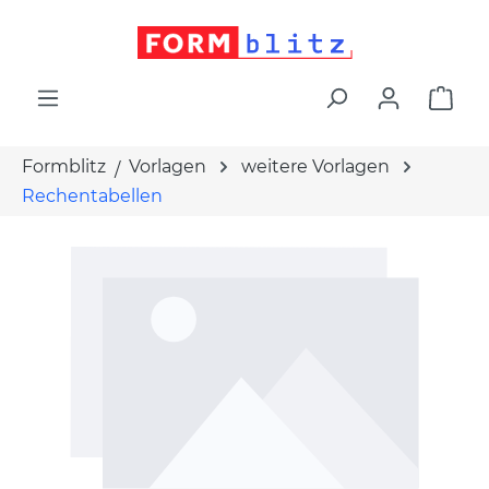
alt springen
War
Formblitz
Vorlagen
weitere Vorlagen
Rechentabellen
Bildergalerie überspringen