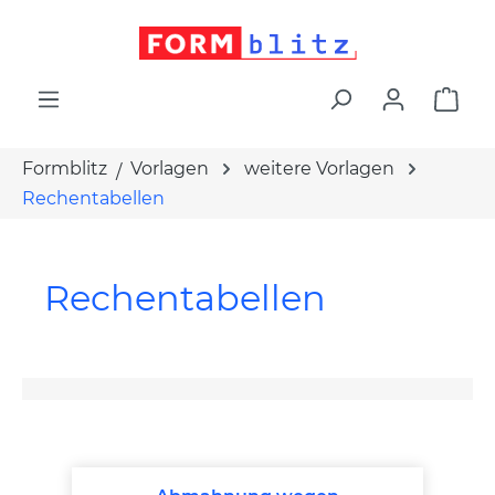
alt springen
War
Formblitz
Vorlagen
weitere Vorlagen
Rechentabellen
Rechentabellen
Produktgalerie überspringen