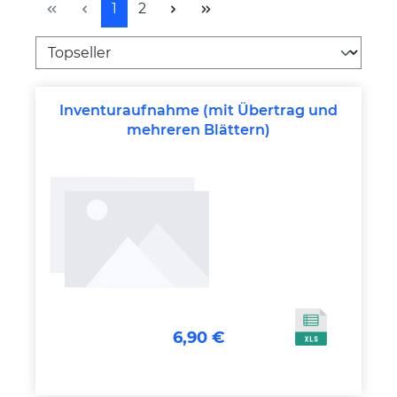
Seite
Seite
1
2
Inventuraufnahme (mit Übertrag und
mehreren Blättern)
6,90 €